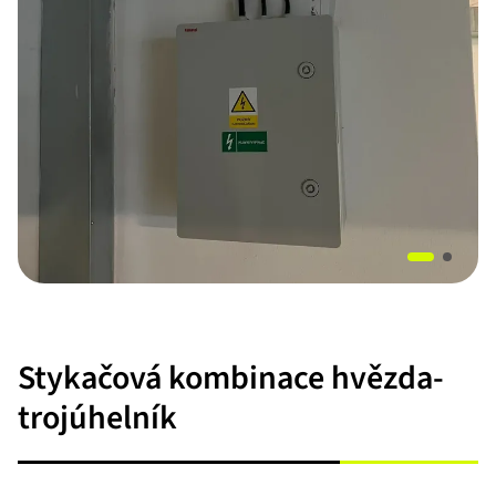
Item
1
of
Stykačová kombinace hvězda-
2
trojúhelník