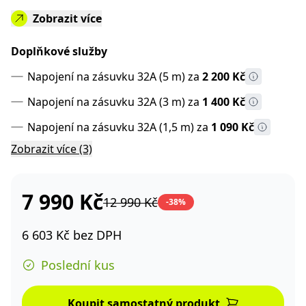
Zobrazit více
Doplňkové služby
Napojení na zásuvku 32A (5 m) za
2 200 Kč
Napojení na zásuvku 32A (3 m) za
1 400 Kč
Napojení na zásuvku 32A (1,5 m) za
1 090 Kč
Napojení na zásuvku 16A (5 m) za
Napojení na zásuvku 16A (3 m) za
Napojení na zásuvku 16A (1,5 m) za
2 200 Kč
1 460 Kč
910 Kč
Zobrazit více (3)
7 990 Kč
12 990 Kč
-38%
6 603 Kč bez DPH
Poslední kus
Koupit samostatný produkt