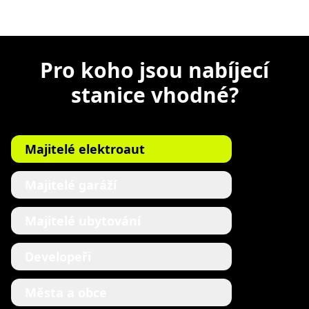
Pro koho jsou nabíjecí
stanice vhodné?
Majitelé elektroaut
Majitelé garáží
Majitelé ubytování
Developeři
Města a obce