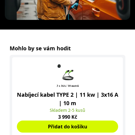
Mohlo by se vám hodit
Nabíjecí kabel TYPE 2 | 11 kw | 3x16 A
| 10 m
Skladem 2-5 kusů
Cena
3 990 Kč
Přidat do košíku