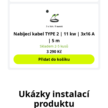
Nabíjecí kabel TYPE 2 | 11 kw | 3x16 A
| 5 m
Skladem 2-5 kusů
Cena
3 290 Kč
Přidat do košíku
Ukázky instalací
produktu