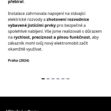
přebíral
.
vozi
Instalace zahrnovala napojení na stávající
Naší
elektrické rozvody a
zhotovení rozvodnice
elek
vybavené jistícími prvky
pro bezpečné a
roz
spolehlivé nabíjení. Vše jsme realizovali s důrazem
pro
na
rychlost, preciznost a plnou funkčnost
, aby
Wall
zákazník mohl svůj nový elektromobil začít
otes
okamžitě využívat.
k po
Praha (2024)
Hrad
Item
1
of
6