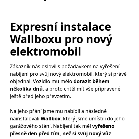
Expresní instalace
I
Wallboxu pro nový
v
elektromobil
p
p
Zákazník nás oslovil s požadavkem na vyřešení
a
nabíjení pro svůj nový elektromobil, který si právě
objednal. Vozidlo mu mělo
dorazit během
několika dnů
, a proto chtěl mít vše připravené
Záka
ještě před jeho převzetím.
prot
pros
Na jeho přání jsme mu nabídli a následně
rych
nainstalovali
Wallbox
, který jsme umístili do jeho
spol
garážového stání. Nabíjení tak měl
vyřešeno
přip
přesně den před tím, než si svůj nový vůz
rozv