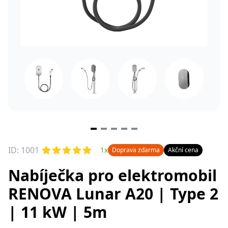
Item
2
of
7
ID: 1001
1x
Doprava zdarma
Akční cena
Nabíječka pro elektromobil
RENOVA Lunar A20 | Type 2
| 11 kW | 5m