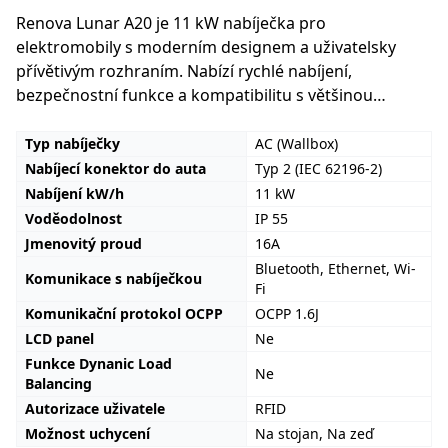
Renova Lunar A20 je 11 kW nabíječka pro
elektromobily s moderním designem a uživatelsky
přívětivým rozhraním. Nabízí rychlé nabíjení,
bezpečnostní funkce a kompatibilitu s většinou
elektromobilů na trhu. Ideální volba pro efektivní a
spolehlivé dobíjení vašeho vozidla.
Typ nabíječky
AC (Wallbox)
Nabíjecí konektor do auta
Typ 2 (IEC 62196-2)
Nabíjení kW/h
11 kW
Voděodolnost
IP 55
Jmenovitý proud
16A
Bluetooth
,
Ethernet
,
Wi-
Komunikace s nabíječkou
Fi
Komunikační protokol OCPP
OCPP 1.6J
LCD panel
Ne
Funkce Dynanic Load
Ne
Balancing
Autorizace uživatele
RFID
Možnost uchycení
Na stojan
,
Na zeď