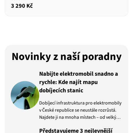
3 290 Kč
Novinky z naší poradny
Nabijte elektromobil snadno a
rychle: Kde najít mapu
dobíjecích stanic
Dobíjecí infrastruktura pro elektromobily
v České republice se neustále rozrůstá.
Najdete ji na mnoha místech – od velkých
měst až po menší obce. Kde všude máte
Představujeme 3 nejlevnější
možnost si elektroauto nabít? Nejčastější