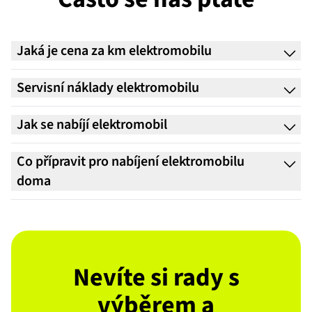
nabití elektromobilu se liší v závislosti na
několika faktorech Rozhodně záleží na
tom, kde svoje elektroauto plánu
Jaká je cena za km elektromobilu
Servisní náklady elektromobilu
Jak se nabíjí elektromobil
Co přípravit pro nabíjení elektromobilu
doma
Nevíte si rady s
výběrem a