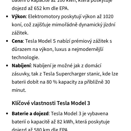
baterií o kapacitě až 100 kWh, která poskytuje
dojezd až 652 km dle EPA.
Výkon
: Elektromotory poskytují výkon až 1020
koní, což zajišťuje mimořádně dynamický jízdní
zážitek.
Cena
: Tesla Model S nabízí prémiový zážitek s
důrazem na výkon, luxus a nejmodernější
technologie.
Nabíjení
: Nabíjení je možné jak z domácí
zásuvky, tak z Tesla Supercharger stanic, kde lze
baterii dobít na 80 % kapacity za přibližně 30
minut.
Klíčové vlastnosti Tesla Model 3
Baterie a dojezd
: Tesla Model 3 je vybavena
baterií o kapacitě až 82 kWh, která poskytuje
dojezd až 580 km dle EPA.